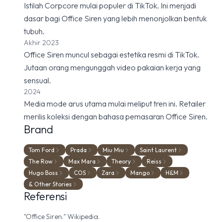
Istilah Corpcore mulai populer di TikTok. Ini menjadi
dasar bagi Office Siren yang lebih menonjolkan bentuk
tubuh.
Akhir 2023
Office Siren muncul sebagai estetika resmi di TikTok.
Jutaan orang mengunggah video pakaian kerja yang
sensual.
2024
Media mode arus utama mulai meliput tren ini. Retailer
merilis koleksi dengan bahasa pemasaran Office Siren.
Brand
Tom Ford
Prada
Miu Miu
Saint Laurent
The Row
Max Mara
Theory
Reiss
Hugo Boss
COS
Zara
Mango
H&M
& Other Stories
Referensi
"Office Siren." Wikipedia.