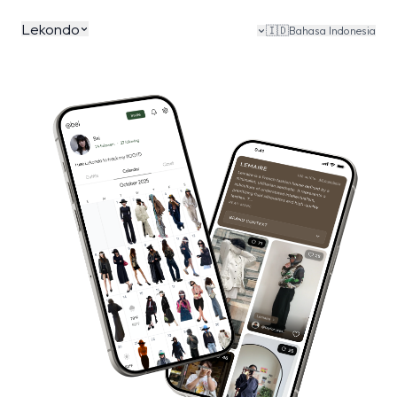
Lekondo
🇮🇩
Bahasa Indonesia