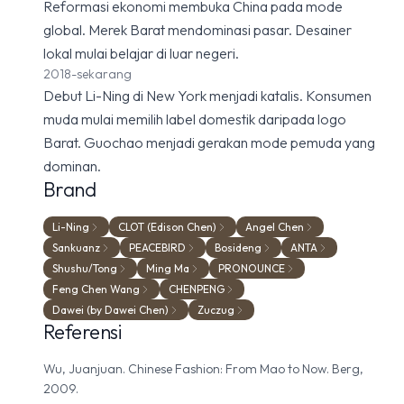
Reformasi ekonomi membuka China pada mode
global. Merek Barat mendominasi pasar. Desainer
lokal mulai belajar di luar negeri.
2018-sekarang
Debut Li-Ning di New York menjadi katalis. Konsumen
muda mulai memilih label domestik daripada logo
Barat. Guochao menjadi gerakan mode pemuda yang
dominan.
Brand
Li-Ning
CLOT (Edison Chen)
Angel Chen
Sankuanz
PEACEBIRD
Bosideng
ANTA
Shushu/Tong
Ming Ma
PRONOUNCE
Feng Chen Wang
CHENPENG
Dawei (by Dawei Chen)
Zuczug
Referensi
Wu, Juanjuan. Chinese Fashion: From Mao to Now. Berg,
2009.