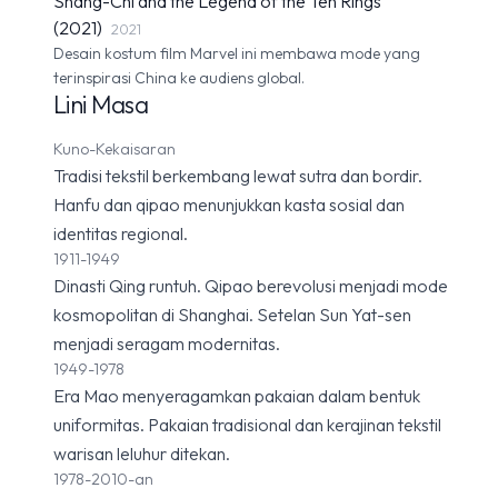
Shang-Chi and the Legend of the Ten Rings
(2021)
2021
Desain kostum film Marvel ini membawa mode yang
terinspirasi China ke audiens global.
Lini Masa
Kuno-Kekaisaran
Tradisi tekstil berkembang lewat sutra dan bordir.
Hanfu dan qipao menunjukkan kasta sosial dan
identitas regional.
1911-1949
Dinasti Qing runtuh. Qipao berevolusi menjadi mode
kosmopolitan di Shanghai. Setelan Sun Yat-sen
menjadi seragam modernitas.
1949-1978
Era Mao menyeragamkan pakaian dalam bentuk
uniformitas. Pakaian tradisional dan kerajinan tekstil
warisan leluhur ditekan.
1978-2010-an