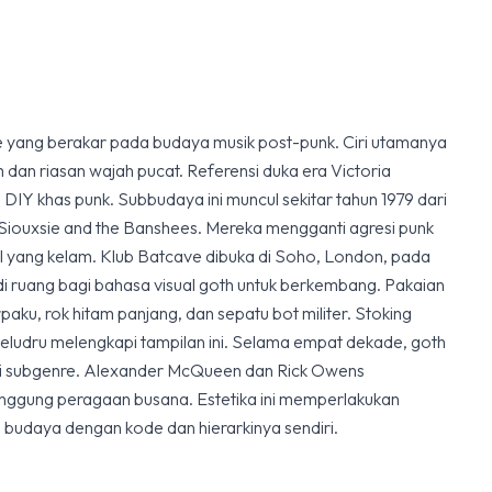
 yang berakar pada budaya musik post-punk. Ciri utamanya
 dan riasan wajah pucat. Referensi duka era Victoria
DIY khas punk. Subbudaya ini muncul sekitar tahun 1979 dari
Siouxsie and the Banshees. Mereka mengganti agresi punk
al yang kelam. Klub Batcave dibuka di Soho, London, pada
adi ruang bagi bahasa visual goth untuk berkembang. Pakaian
erpaku, rok hitam panjang, dan sepatu bot militer. Stoking
n beludru melengkapi tampilan ini. Selama empat dekade, goth
i subgenre. Alexander McQueen dan Rick Owens
nggung peragaan busana. Estetika ini memperlakukan
 budaya dengan kode dan hierarkinya sendiri.