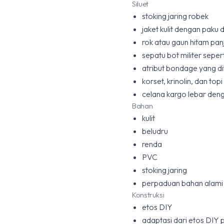
Siluet
stoking jaring robek
jaket kulit dengan paku d
rok atau gaun hitam pan
sepatu bot militer seper
atribut bondage yang di
korset, krinolin, dan top
celana kargo lebar deng
Bahan
kulit
beludru
renda
PVC
stoking jaring
perpaduan bahan alami d
Konstruksi
etos DIY
adaptasi dari etos DIY 