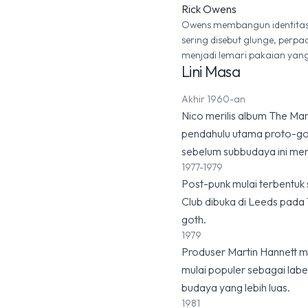
Rick Owens
Owens membangun identitas d
sering disebut glunge, perp
menjadi lemari pakaian yang
Lini Masa
Akhir 1960-an
Nico merilis album The Mar
pendahulu utama proto-go
sebelum subbudaya ini mem
1977-1979
Post-punk mulai terbentuk s
Club dibuka di Leeds pada
goth.
1979
Produser Martin Hannett me
mulai populer sebagai label
budaya yang lebih luas.
1981