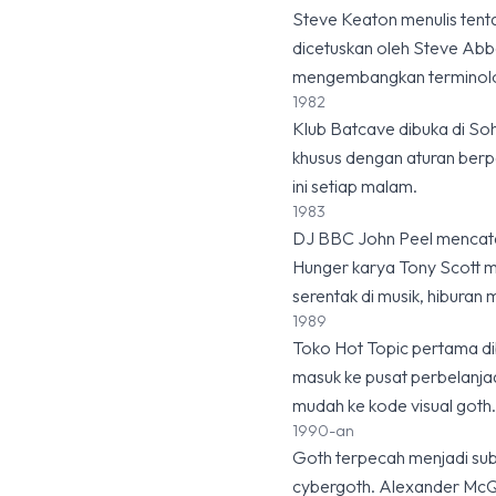
Steve Keaton menulis tenta
dicetuskan oleh Steve Abbo
mengembangkan terminolog
1982
Klub Batcave dibuka di Soh
khusus dengan aturan berpa
ini setiap malam.
1983
DJ BBC John Peel mencata
Hunger karya Tony Scott mem
serentak di musik, hiburan 
1989
Toko Hot Topic pertama dib
masuk ke pusat perbelanj
mudah ke kode visual goth.
1990-an
Goth terpecah menjadi su
cybergoth. Alexander McQ