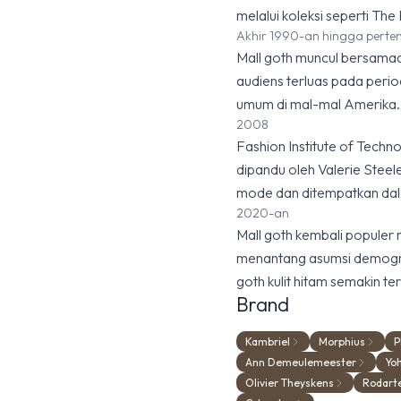
melalui koleksi seperti Th
Akhir 1990-an hingga pert
Mall goth muncul bersamaan
audiens terluas pada perio
umum di mal-mal Amerika.
2008
Fashion Institute of Techn
dipandu oleh Valerie Steel
mode dan ditempatkan da
2020-an
Mall goth kembali populer 
menantang asumsi demografi
goth kulit hitam semakin terl
Brand
Kambriel
Morphius
P
Ann Demeulemeester
Yo
Olivier Theyskens
Rodart