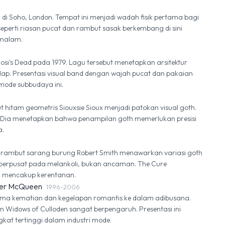
82 di Soho, London. Tempat ini menjadi wadah fisik pertama bagi
seperti riasan pucat dan rambut sasak berkembang di sini
 malam.
ugosi's Dead pada 1979. Lagu tersebut menetapkan arsitektur
lap. Presentasi visual band dengan wajah pucat dan pakaian
mode subbudaya ini.
 hitam geometris Siouxsie Sioux menjadi patokan visual goth.
 Dia menetapkan bahwa penampilan goth memerlukan presisi
a.
n rambut sarang burung Robert Smith menawarkan variasi goth
 berpusat pada melankoli, bukan ancaman. The Cure
sa mencakup kerentanan.
der McQueen
1996-2006
a kematian dan kegelapan romantis ke dalam adibusana.
an Widows of Culloden sangat berpengaruh. Presentasi ini
kat tertinggi dalam industri mode.