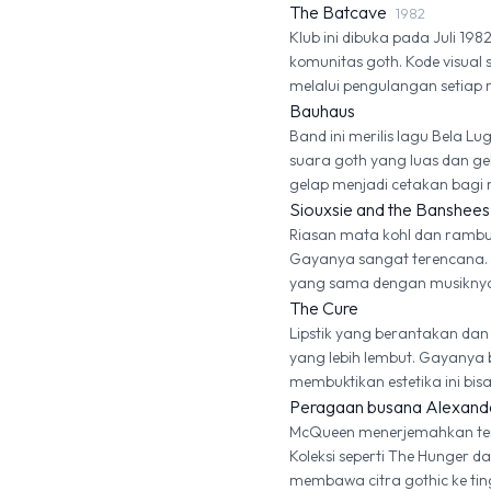
The Batcave
1982
Klub ini dibuka pada Juli 19
komunitas goth. Kode visual 
melalui pengulangan setiap
Bauhaus
Band ini merilis lagu Bela L
suara goth yang luas dan ge
gelap menjadi cetakan bagi 
Siouxsie and the Banshees
Riasan mata kohl dan rambut
Gayanya sangat terencana.
yang sama dengan musikny
The Cure
Lipstik yang berantakan da
yang lebih lembut. Gayanya
membuktikan estetika ini bi
Peragaan busana Alexan
McQueen menerjemahkan tem
Koleksi seperti The Hunger d
membawa citra gothic ke ting