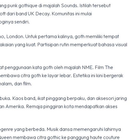
ng punk gothique di majalah Sounds. Istilah tersebut
tt dari band UK Decay. Komunitas ini mulai
inya sendiri.
o, London. Untuk pertama kalinya, goth memiliki tempat
kaian yang kuat. Partisipan rutin memperkuat bahasa visual
t penggunaan kata goth oleh majalah NME. Film The
bawa citra goth ke layar lebar. Estetika ini kini bergerak
malam, dan film.
uka. Kaos band, ikat pinggang berpaku, dan aksesori jaring
aan Amerika. Remaja pinggiran kota mendapatkan akses
bgenre yang berbeda. Musik dansa memengaruhi lahirnya
ueen membawa citra gothic ke panggung haute couture