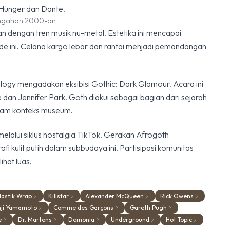
e Hunger dan Dante.
engahan 2000-an
 dengan tren musik nu-metal. Estetika ini mencapai
de ini. Celana kargo lebar dan rantai menjadi pemandangan
ology mengadakan eksibisi Gothic: Dark Glamour. Acara ini
e dan Jennifer Park. Goth diakui sebagai bagian dari sejarah
lam konteks museum.
melalui siklus nostalgia TikTok. Gerakan Afrogoth
 kulit putih dalam subbudaya ini. Partisipasi komunitas
ihat luas.
lastik Wrap
Killstar
Alexander McQueen
Rick Owens
hji Yamamoto
Comme des Garçons
Gareth Pugh
e
Dr. Martens
Demonia
Underground
Hot Topic