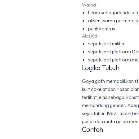
Warna
hitam sebagai landasan 
aksen warna permata ge
putih kontras
Alas Kaki
sepatu bot militer
sepatu bot platform D
sepatu bot platform ma
Logika Tubuh
Gaya goth membalikkan st
kulit cokelat dan riasan a
terlihat jelas sebagai kons
memandang gender. Adegan
sejak tahun 1982. Tubuh be
pucat dan mata gelap menc
Contoh