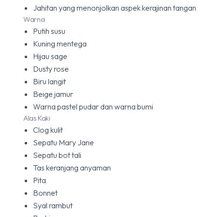
Jahitan yang menonjolkan aspek kerajinan tangan
Warna
Putih susu
Kuning mentega
Hijau sage
Dusty rose
Biru langit
Beige jamur
Warna pastel pudar dan warna bumi
Alas Kaki
Clog kulit
Sepatu Mary Jane
Sepatu bot tali
Tas keranjang anyaman
Pita
Bonnet
Syal rambut