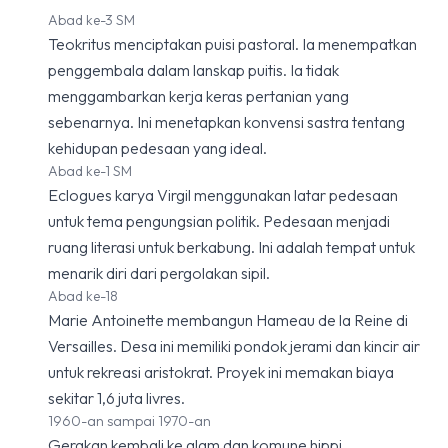
Abad ke-3 SM
Teokritus menciptakan puisi pastoral. Ia menempatkan
penggembala dalam lanskap puitis. Ia tidak
menggambarkan kerja keras pertanian yang
sebenarnya. Ini menetapkan konvensi sastra tentang
kehidupan pedesaan yang ideal.
Abad ke-1 SM
Eclogues karya Virgil menggunakan latar pedesaan
untuk tema pengungsian politik. Pedesaan menjadi
ruang literasi untuk berkabung. Ini adalah tempat untuk
menarik diri dari pergolakan sipil.
Abad ke-18
Marie Antoinette membangun Hameau de la Reine di
Versailles. Desa ini memiliki pondok jerami dan kincir air
untuk rekreasi aristokrat. Proyek ini memakan biaya
sekitar 1,6 juta livres.
1960-an sampai 1970-an
Gerakan kembali ke alam dan komune hippi