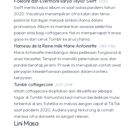
Folklore dan Evermore karya Taylor Swift
2020
Swift merilis kedua album ini saat isolasi pandemi tahun
2020. Visualnya menampilkan citra kabin dan tema
pastoral. Kardigan menjadi simbol utama dalam
promosinya. Album ini memberikan asosiasi selebritas
papan atas bagi cottagecore. Hal ini mempercepat transisi
gaya ini dari ceruk Tumblr ke arus utama.
Hameau de la Reine milik Marie Antoinette
1783-1786
Marie Antoinette membangun desa pedesaan fungsional di
area Versailles. Tempat ini memiliki peternakan susu dan
pondok beratap jerami. Proyek ini merupakan contoh awal
penyajian kesederhanaan pedesaan dalam konteks
kekayaan.
Tumblr cottagecore
2017-2018
Istilah cottagecore diciptakan dan dikodifikasi sebagai
tagar di Tumblr. Komunitas kecil namun berdedikasi mulai
terbentuk di sini. Estetika ini meluas dengan cepat di TikTok
saat pandemi 2020. Audiens yang terkurung di rumah
merasa citra domestik ini sangat relevan.
Lini Masa