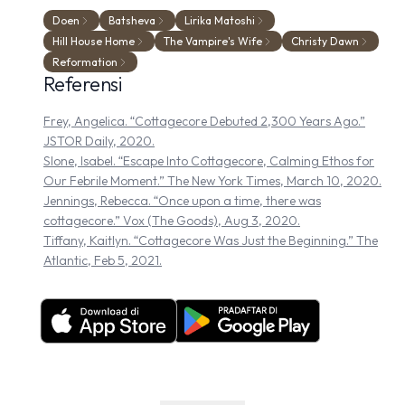
Doen
Batsheva
Lirika Matoshi
Hill House Home
The Vampire's Wife
Christy Dawn
Reformation
Referensi
Frey, Angelica. “Cottagecore Debuted 2,300 Years Ago.”
JSTOR Daily, 2020.
Slone, Isabel. “Escape Into Cottagecore, Calming Ethos for
Our Febrile Moment.” The New York Times, March 10, 2020.
Jennings, Rebecca. “Once upon a time, there was
cottagecore.” Vox (The Goods), Aug 3, 2020.
Tiffany, Kaitlyn. “Cottagecore Was Just the Beginning.” The
Atlantic, Feb 5, 2021.