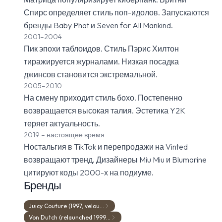
Спирс определяет стиль поп-идолов. Запускаются
бренды Baby Phat и Seven for All Mankind.
2001–2004
Пик эпохи таблоидов. Стиль Пэрис Хилтон
тиражируется журналами. Низкая посадка
джинсов становится экстремальной.
2005–2010
На смену приходит стиль бохо. Постепенно
возвращается высокая талия. Эстетика Y2K
теряет актуальность.
2019 – настоящее время
Ностальгия в TikTok и перепродажи на Vinted
возвращают тренд. Дизайнеры Miu Miu и Blumarine
цитируют коды 2000-х на подиуме.
Бренды
Juicy Couture (1997, velou…
Von Dutch (relaunched 1999…