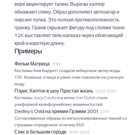
верх акцентирует талию. Вырезы халтер
обнажают спину. Образ дополняют автозагар и
пирсинг пупка. Это полная противоположность
гранжу. Гранж скрывает фигуру под слоями ткани.
Y2K выставляет тело напоказ через облегающий
крой и короткую длину.
Примеры
Фильм Матрица
1999
Костюмы Ким Барретт создали киберпанк-ветку моды
Y2K. Кожаные плащи и узкие очки повлияли на уличную
моду.
Пэрис Хилтон в шоу Простая жизнь
2003–2007
Костюмы Juicy Couture и кепки Von Dutch стали
униформой калифорнийских знаменитостей.
Destiny's Child на премии Грэмми 2001
2001
Согласованные образы из металлизированных тканей со
стразами определили эстетику R&B.
Секс в большом городе
1998–2004