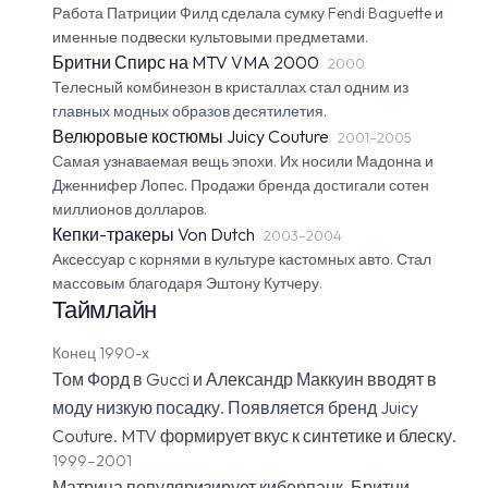
Работа Патриции Филд сделала сумку Fendi Baguette и
именные подвески культовыми предметами.
Бритни Спирс на MTV VMA 2000
2000
Телесный комбинезон в кристаллах стал одним из
главных модных образов десятилетия.
Велюровые костюмы Juicy Couture
2001–2005
Самая узнаваемая вещь эпохи. Их носили Мадонна и
Дженнифер Лопес. Продажи бренда достигали сотен
миллионов долларов.
Кепки-тракеры Von Dutch
2003–2004
Аксессуар с корнями в культуре кастомных авто. Стал
массовым благодаря Эштону Кутчеру.
Таймлайн
Конец 1990-х
Том Форд в Gucci и Александр Маккуин вводят в
моду низкую посадку. Появляется бренд Juicy
Couture. MTV формирует вкус к синтетике и блеску.
1999–2001
Матрица популяризирует киберпанк. Бритни