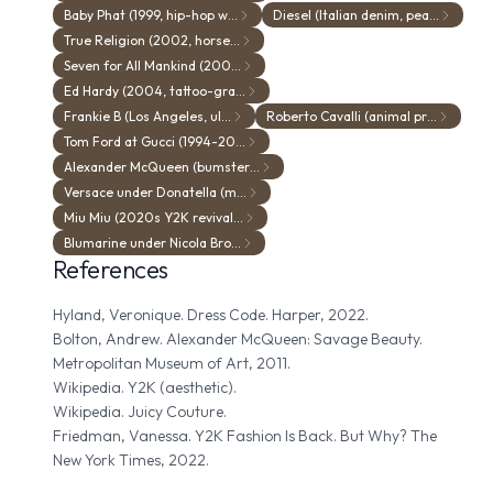
Baby Phat (1999, hip-hop w…
Diesel (Italian denim, pea…
True Religion (2002, horse…
Seven for All Mankind (200…
Ed Hardy (2004, tattoo-gra…
Frankie B (Los Angeles, ul…
Roberto Cavalli (animal pr…
Tom Ford at Gucci (1994-20…
Alexander McQueen (bumster…
Versace under Donatella (m…
Miu Miu (2020s Y2K revival…
Blumarine under Nicola Bro…
References
Hyland, Veronique. Dress Code. Harper, 2022.
Bolton, Andrew. Alexander McQueen: Savage Beauty.
Metropolitan Museum of Art, 2011.
Wikipedia. Y2K (aesthetic).
Wikipedia. Juicy Couture.
Friedman, Vanessa. Y2K Fashion Is Back. But Why? The
New York Times, 2022.