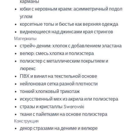
карманы
юбки с неровным краем: асимметричный подол
углом
корсетные топы и бюстье как верхняя одежда
виднеющиеся над джинсами края стрингов
Материалы
стрейч-деним: хлопок с добавлением эластана
велюр: смесь хлопка и полиэстера
полиэстер с металлическим покрытием и
люрекс
ПВХ и винил на текстильной основе
нейлоновая сетка разной плотности
тонкий хлопковый трикотаж
искусственный мех из акрила или полиэстера
стразы и кристаллы Swarovski
ткани с пайетками на основе полиэстера
Конструкция
декор стразами на дениме и велюре