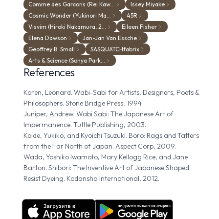
Comme des Garcons (Rei Kaw…
Issey Miyake
Cosmic Wonder (Yukinori Ma…
45R
Visvim (Hiroki Nakamura, 2…
Eileen Fisher
Elena Dawson
Jan-Jan Van Essche
Geoffrey B. Small
SASQUATCHfabrix
Arts & Science (Sonya Park…
References
Koren, Leonard. Wabi-Sabi for Artists, Designers, Poets &
Philosophers. Stone Bridge Press, 1994.
Juniper, Andrew. Wabi Sabi: The Japanese Art of
Impermanence. Tuttle Publishing, 2003.
Koide, Yukiko, and Kyoichi Tsuzuki. Boro: Rags and Tatters
from the Far North of Japan. Aspect Corp, 2009.
Wada, Yoshiko Iwamoto, Mary Kellogg Rice, and Jane
Barton. Shibori: The Inventive Art of Japanese Shaped
Resist Dyeing. Kodansha International, 2012.