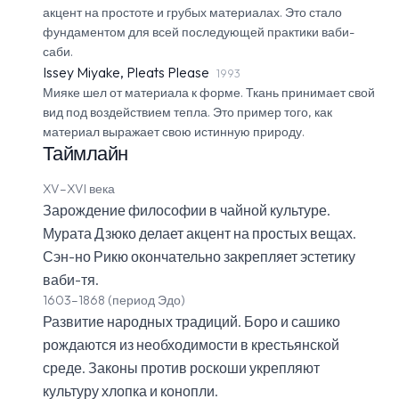
акцент на простоте и грубых материалах. Это стало
фундаментом для всей последующей практики ваби-
саби.
Issey Miyake, Pleats Please
1993
Мияке шел от материала к форме. Ткань принимает свой
вид под воздействием тепла. Это пример того, как
материал выражает свою истинную природу.
Таймлайн
XV–XVI века
Зарождение философии в чайной культуре.
Мурата Дзюко делает акцент на простых вещах.
Сэн-но Рикю окончательно закрепляет эстетику
ваби-тя.
1603–1868 (период Эдо)
Развитие народных традиций. Боро и сашико
рождаются из необходимости в крестьянской
среде. Законы против роскоши укрепляют
культуру хлопка и конопли.