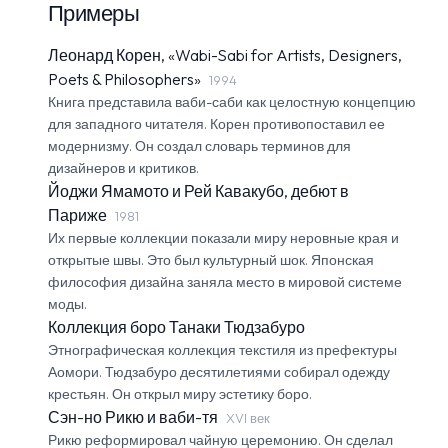
Примеры
Леонард Корен, «Wabi-Sabi for Artists, Designers,
Poets & Philosophers»
1994
Книга представила ваби-саби как целостную концепцию
для западного читателя. Корен противопоставил ее
модернизму. Он создал словарь терминов для
дизайнеров и критиков.
Йоджи Ямамото и Рей Кавакубо, дебют в
Париже
1981
Их первые коллекции показали миру неровные края и
открытые швы. Это был культурный шок. Японская
философия дизайна заняла место в мировой системе
моды.
Коллекция боро Танаки Тюдзабуро
Этнографическая коллекция текстиля из префектуры
Аомори. Тюдзабуро десятилетиями собирал одежду
крестьян. Он открыл миру эстетику боро.
Сэн-но Рикю и ваби-тя
XVI век
Рикю реформировал чайную церемонию. Он сделал