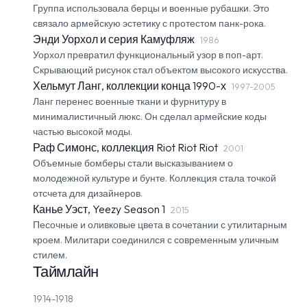
Группа использовала берцы и военные рубашки. Это
связало армейскую эстетику с протестом панк-рока.
Энди Уорхол и серия Камуфляж
1986
Уорхол превратил функциональный узор в поп-арт.
Скрывающий рисунок стал объектом высокого искусства.
Хельмут Ланг, коллекции конца 1990-х
1997-2005
Ланг перенес военные ткани и фурнитуру в
минималистичный люкс. Он сделал армейские коды
частью высокой моды.
Раф Симонс, коллекция Riot Riot Riot
2001
Объемные бомберы стали высказыванием о
молодежной культуре и бунте. Коллекция стала точкой
отсчета для дизайнеров.
Канье Уэст, Yeezy Season 1
2015
Песочные и оливковые цвета в сочетании с утилитарным
кроем. Милитари соединился с современным уличным
стилем.
Таймлайн
1914-1918