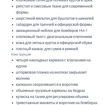
хлопковый сатин для полевых курток и брюк
рипстоп и смесовые ткани для современной
формы
шерстяной мельтон для бушлатов и шинелей
габардин для тренчей и офицерской формы
авиационный нейлон для бомберов MA-1
хлопковый твил с диагональным плетением
кожа для летных курток и офицерской обуви
плотный канвас для сумок и ремней
Конструкция
четыре накладных кармана с клапанами на
куртке
штормовая планка на кнопках закрывает
молнию
капюшон сворачивается в воротник
объемные грузовые карманы на бедрах
кулиска на талии для регулировки объема
трикотажные манжеты и воротник на бомберах