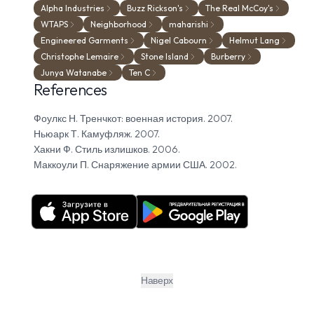
Alpha Industries
Buzz Rickson's
The Real McCoy's
WTAPS
Neighborhood
maharishi
Engineered Garments
Nigel Cabourn
Helmut Lang
Christophe Lemaire
Stone Island
Burberry
Junya Watanabe
Ten C
References
Фоулкс Н. Тренчкот: военная история. 2007.
Ньюарк Т. Камуфляж. 2007.
Хакни Ф. Стиль излишков. 2006.
Маккоули П. Снаряжение армии США. 2002.
Наверх