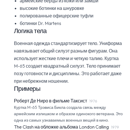
армейские берцы из кожи или замши
высокие ботинки на шнуровке
полированные офицерские туфли
ботинки Dr. Martens
Логика тела
Военная одежда стандартизирует тело. Униформа
навязывает общий силуэт разным фигурам. Она
использует жесткие плечи и четкую талию. Куртка
M-65 создает квадратный силуэт. Тело принимает
позу готовности и дисциплины. Это работает даже
при небрежном ношении.
Примеры
Роберт Де Ниро в фильме Таксист
1976
Куртка M-65 Трэвиса Бикла создала связь между
армейским излишком и образом одинокого ветерана. Это
одна из самых узнаваемых военных вещей в кино.
The Clash на обложке альбома London Calling
1979