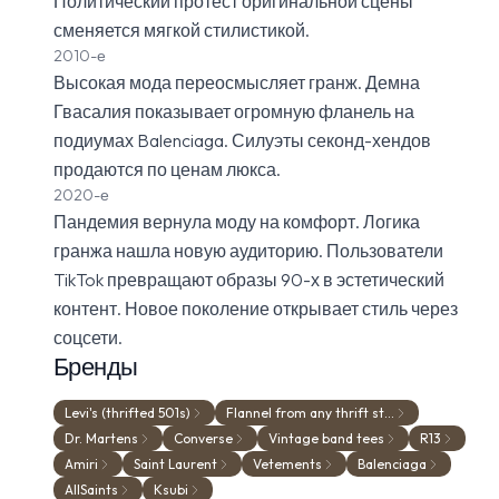
Политический протест оригинальной сцены
сменяется мягкой стилистикой.
2010-е
Высокая мода переосмысляет гранж. Демна
Гвасалия показывает огромную фланель на
подиумах Balenciaga. Силуэты секонд-хендов
продаются по ценам люкса.
2020-е
Пандемия вернула моду на комфорт. Логика
гранжа нашла новую аудиторию. Пользователи
TikTok превращают образы 90-х в эстетический
контент. Новое поколение открывает стиль через
соцсети.
Бренды
Levi's (thrifted 501s)
Flannel from any thrift st…
Dr. Martens
Converse
Vintage band tees
R13
Amiri
Saint Laurent
Vetements
Balenciaga
AllSaints
Ksubi