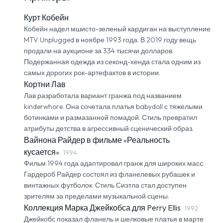
Курт Кобейн
Кобейн надел мшисто-зеленый кардиган на выступление
MTV Unplugged в ноябре 1993 года. В 2019 году вещь
продали на аукционе за 334 тысячи долларов.
Подержанная одежда из секонд-хенда стала одним из
самых дорогих рок-артефактов в истории.
Кортни Лав
Лав разработала вариант гранжа под названием
kinderwhore. Она сочетала платья babydoll с тяжелыми
ботинками и размазанной помадой. Стиль превратил
атрибуты детства в агрессивный сценический образ.
Вайнона Райдер в фильме «Реальность
кусается»
1994
Фильм 1994 года адаптировал гранж для широких масс.
Гардероб Райдер состоял из фланелевых рубашек и
винтажных футболок. Стиль Сиэтла стал доступен
зрителям за пределами музыкальной сцены.
Коллекция Марка Джейкобса для Perry Ellis
1992
Джейкобс показал фланель и шелковые платья в марте