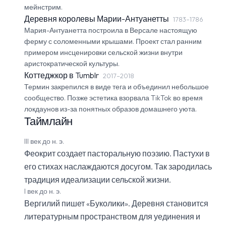
мейнстрим.
Деревня королевы Марии-Антуанетты
1783–1786
Мария-Антуанетта построила в Версале настоящую
ферму с соломенными крышами. Проект стал ранним
примером инсценировки сельской жизни внутри
аристократической культуры.
Коттеджкор в Tumblr
2017–2018
Термин закрепился в виде тега и объединил небольшое
сообщество. Позже эстетика взорвала TikTok во время
локдаунов из-за понятных образов домашнего уюта.
Таймлайн
III век до н. э.
Феокрит создает пасторальную поэзию. Пастухи в
его стихах наслаждаются досугом. Так зародилась
традиция идеализации сельской жизни.
I век до н. э.
Вергилий пишет «Буколики». Деревня становится
литературным пространством для уединения и