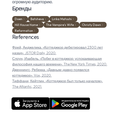
огромную аудиторию.
Бренды
Doen
Batsheva
Lirika Matoshi
Hill House Home
The Vampire's Wife
Christy Dawn
Reformation
References
Фрей, Анджелика. «Коттеджкор дебютировал 2300 лет
назад». JSTOR Daily, 2020.
Слоун, Изабель. «Побег в коттеджкор: успокаивающая
философия нашего времени». The New York Times, 2020.
Дженнингс, Ребекка. «Давным-давно появился
коттеджкор». Vox, 2020.
Тиффани, Кейтлин. «Коттеджкор был только началом».
The Atlantic, 2021.