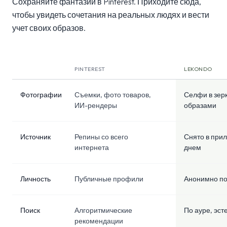
Сохраняйте фантазии в Pinterest. Приходите сюда,
чтобы увидеть сочетания на реальных людях и вести
учет своих образов.
PINTEREST
LEKONDO
Lekondo и Pinterest: краткий обзор
Фотографии
Съемки, фото товаров,
Селфи в зер
ИИ-рендеры
образами
Источник
Репины со всего
Снято в прил
интернета
днем
Личность
Публичные профили
Анонимно п
Поиск
Алгоритмические
По ауре, эст
рекомендации