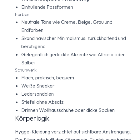
Einhüllende Passformen
Farben
Neutrale Töne wie Creme, Beige, Grau und
Erdfarben
Skandinavischer Minimalismus: zurückhaltend und
beruhigend
Gelegentlich gedeckte Akzente wie Altrosa oder
Salbei
Schuhwerk
Flach, praktisch, bequem
Weiße Sneaker
Ledersandalen
Stiefel ohne Absatz
Drinnen Wollhausschuhe oder dicke Socken
Körperlogik
Hygge-Kleidung verzichtet auf sichtbare Anstrengung.
Die Silhouette hüllt den Körper ein. Es gibt keine harten