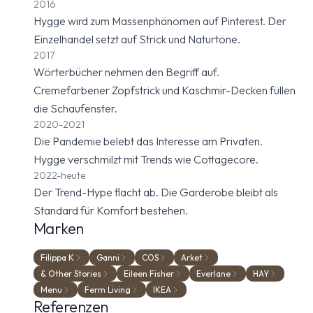
2016
Hygge wird zum Massenphänomen auf Pinterest. Der
Einzelhandel setzt auf Strick und Naturtöne.
2017
Wörterbücher nehmen den Begriff auf.
Cremefarbener Zopfstrick und Kaschmir-Decken füllen
die Schaufenster.
2020-2021
Die Pandemie belebt das Interesse am Privaten.
Hygge verschmilzt mit Trends wie Cottagecore.
2022-heute
Der Trend-Hype flacht ab. Die Garderobe bleibt als
Standard für Komfort bestehen.
Marken
Filippa K
Ganni
COS
Arket
& Other Stories
Eileen Fisher
Everlane
HAY
Menu
Ferm Living
IKEA
Referenzen