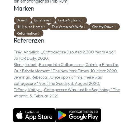
ein empfängliches Publikum.
Marken
Doen
Batsheva
Lirika Matoshi
Hill House Home
The Vampire's Wife
Christy Dawn
Reformation
Referenzen
Frey, Angelica. „Cottagecore Debuted 2,300 Years Ago.“
JSTOR Daily, 2020.
Slone, Isabel. „Escape Into Cottagecore, Calming Ethos for
Our Febrile Moment.“ The New York Times, 10. März 2020.
Jennings, Rebecca. „Once upon a time, there was
cottagecore.“ Vox (The Goods), 3. August 2020.
Tiffany, Kaitlyn. „Cottagecore Was Just the Beginning.“ The
Atlantic, 5. Februar 2021.