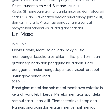
glam rock ke karpet merah sepanjang akhir 2010-an.
Saint Laurent oleh Hedi Slimane
2012-2016
Koleksi Slimane banyak mengambil inspirasi dari fotografi
rock 1970-an. Ciri khasnya adalah siluet skinny, jaket kulit,
dan kain metalik. Presentasi panggungnya sangat
menyerupai bahasa visual era glam rock asli.
Lini Masa
1971-1975
David Bowie, Marc Bolan, dan Roxy Music
membangun kosakata estetika ini. Bot platform dan
glitter berpindah dari panggung ke jalanan. Para
penggemar mulai mengadopsi kode visual tersebut
untuk gaya sehari-hari.
1980-an
Band glam metal dan hair metal membawa estetika ini
ke arah yang lebih keras. Mereka memakai spandeks,
rambut sasak, dan kulit. Elemen teatrikal tetap ada.
Namun, androgini dari era asli menyempit menjadi