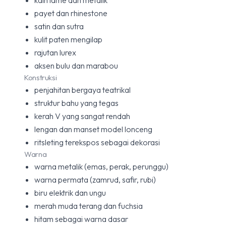
kain lamé dan metalik
payet dan rhinestone
satin dan sutra
kulit paten mengilap
rajutan lurex
aksen bulu dan marabou
Konstruksi
penjahitan bergaya teatrikal
struktur bahu yang tegas
kerah V yang sangat rendah
lengan dan manset model lonceng
ritsleting terekspos sebagai dekorasi
Warna
warna metalik (emas, perak, perunggu)
warna permata (zamrud, safir, rubi)
biru elektrik dan ungu
merah muda terang dan fuchsia
hitam sebagai warna dasar