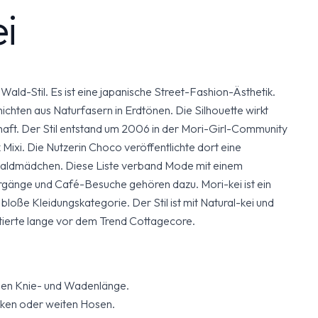
i
Wald-Stil. Es ist eine japanische Street-Fashion-Ästhetik.
ichten aus Naturfasern in Erdtönen. Die Silhouette wirkt
nhaft. Der Stil entstand um 2006 in der Mori-Girl-Community
Mixi. Die Nutzerin Choco veröffentlichte dort eine
 Waldmädchen. Diese Liste verband Mode mit einem
gänge und Café-Besuche gehören dazu. Mori-kei ist ein
bloße Kleidungskategorie. Der Stil ist mit Natural-kei und
stierte lange vor dem Trend Cottagecore.
chen Knie- und Wadenlänge.
ken oder weiten Hosen.