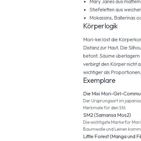
Mary Janes aus mattem
Stiefeletten aus weich
Mokassins, Ballerinas o
Körperlogik
Mori-kei löst die Körperko
Distanz zur Haut. Die Silho
betont. Säume überlagern s
verbirgt den Körper nicht a
wichtiger als Proportionen.
Exemplare
Die Mixi Mori-Girl-Commun
Der Ursprungsort im japanisch
Merkmale für den Stil.
SM2 (Samansa Mos2)
Die wichtigste Marke für Mor
Baumwolle und Leinen kommer
Little Forest (Manga und Fi