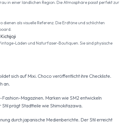
rau in einer ländlichen Region. Die Atmosphäre passt perfekt zur
 dienen als visuelle Referenz. Die Erdtöne und schlichten
board.
ichijoji
n Vintage-Läden und Naturfaser-Boutiquen. Sie sind physische
det sich auf Mixi. Choco veröffentlicht ihre Checkliste.
h an.
eet-Fashion-Magazinen. Marken wie SM2 entwickeln
 Stil prägt Stadtteile wie Shimokitazawa.
ennung durch japanische Medienberichte. Der Stil erreicht