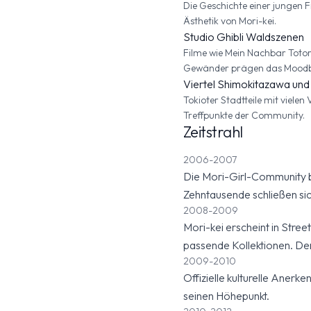
Die Geschichte einer jungen F
Ästhetik von Mori-kei.
Studio Ghibli Waldszenen
Filme wie Mein Nachbar Totoro
Gewänder prägen das Mood
Viertel Shimokitazawa und K
Tokioter Stadtteile mit viele
Treffpunkte der Community.
Zeitstrahl
2006-2007
Die Mori-Girl-Community bil
Zehntausende schließen sic
2008-2009
Mori-kei erscheint in Str
passende Kollektionen. Der
2009-2010
Offizielle kulturelle Anerk
seinen Höhepunkt.