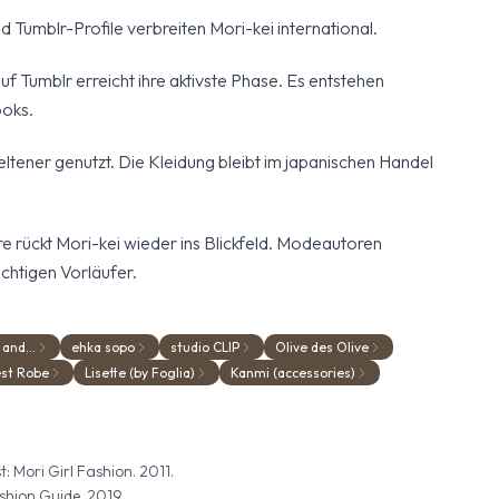
 Tumblr-Profile verbreiten Mori-kei international.
f Tumblr erreicht ihre aktivste Phase. Es entstehen
ooks.
eltener genutzt. Die Kleidung bleibt im japanischen Handel
 rückt Mori-kei wieder ins Blickfeld. Modeautoren
ichtigen Vorläufer.
 and...
ehka sopo
studio CLIP
Olive des Olive
st Robe
Lisette (by Foglia)
Kanmi (accessories)
: Mori Girl Fashion. 2011.
shion Guide. 2019.