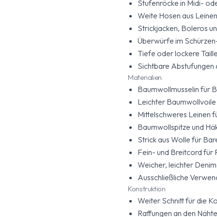
Stufenröcke in Midi- od
Weite Hosen aus Leine
Strickjacken, Boleros u
Überwürfe im Schürzen-S
Tiefe oder lockere Taille
Sichtbare Abstufungen 
Materialien
Baumwollmusselin für Bl
Leichter Baumwollvoile 
Mittelschweres Leinen 
Baumwollspitze und Häk
Strick aus Wolle für Bar
Fein- und Breitcord für
Weicher, leichter Denim 
Ausschließliche Verwen
Konstruktion
Weiter Schnitt für die K
Raffungen an den Nähten