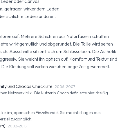
 Leder oder Canvas.
em, getragen wirkendem Leder.
der schlichte Ledersandalen.
nturen auf. Mehrere Schichten aus Naturfasern schaffen
uette wirkt gemütlich und abgerundet. Die Taille wird selten
ich. Ausschnitte sitzen hoch am Schlüsselbein. Die Ästhetik
ggressiv. Sie weicht ihn optisch auf. Komfort und Textur sind
 Die Kleidung soll wirken wie über lange Zeit gesammelt.
ity und Chocos Checkliste
2006-2007
en Netzwerk Mixi. Die Nutzerin Choco definierte hier dreißig
i-kei im japanischen Einzelhandel. Sie machte Lagen aus
ziell zugänglich.
lm)
2002-2015