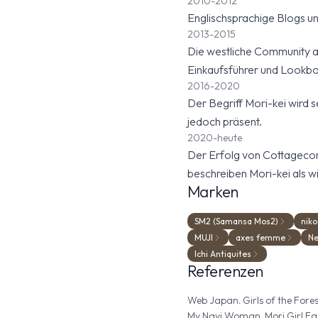
2010-2012
Englischsprachige Blogs und
2013-2015
Die westliche Community au
Einkaufsführer und Lookb
2016-2020
Der Begriff Mori-kei wird s
jedoch präsent.
2020-heute
Der Erfolg von Cottagecore
beschreiben Mori-kei als w
Marken
SM2 (Samansa Mos2)
niko
MUJI
axes femme
Ne
Ichi Antiquites
Referenzen
Web Japan. Girls of the Forest
My Navi Woman. Mori Girl Fa