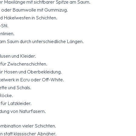
er Maxilänge mit sichtbarer Spitze am Saum.
n oder Baumwolle mit Gummizug.
nd Häkelwesten in Schichten.
til.
nlinien.
am Saum durch unterschiedliche Längen.
usen und Kleider.
für Zwischenschichten.
für Hosen und Oberbekleidung.
elwerk in Ecru oder Off-White.
ette und Schals.
 Röcke.
für Latzkleider.
dung von Naturfasern.
ombination vieler Schichten.
 statt klassischer Abnäher.