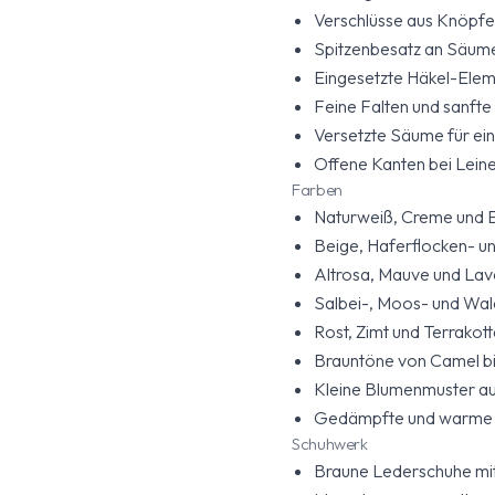
Verschlüsse aus Knöpfen
Spitzenbesatz an Säume
Eingesetzte Häkel-Elemen
Feine Falten und sanfte
Versetzte Säume für ei
Offene Kanten bei Lein
Farben
Naturweiß, Creme und Ec
Beige, Haferflocken- und
Altrosa, Mauve und Lav
Salbei-, Moos- und Wal
Rost, Zimt und Terrakot
Brauntöne von Camel b
Kleine Blumenmuster a
Gedämpfte und warme Fa
Schuhwerk
Braune Lederschuhe mit